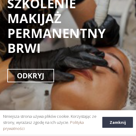
SZKOLENIE
MAKIJAŻ
PERMANENTNY
BRWI
ODKRYJ
Niniejsza strona używa plików cookie. Korzystając ze
Zamknij
strony, wyrażasz zgodę na ich użycie.
Polityka
prywatności