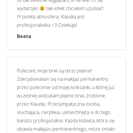
że tak świetnie wyglądam, a nie wie co się
wydarzyło
taki efekt chciałam uzyskać!
Przemiła atmosfera, Klaudia jest
profesjonalistka <3 Dziekuję!
Beata
Polecam, moje brwi są teraz piękne!
Zdecydowałam się na makijaż permanentny
przez polecenie od mojej koleżanki, u której już
wcześniej widziałam piękne brwi, zrobione
przez Klaudię. Przesympatyczna osoba,
słuchająca, cierpliwa, uśmiechnięta a do tego
bardzo profesjonalna. Każda kobieta, która się
obawia makijażu permanentnego, moze smialo