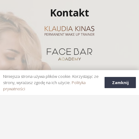
Kontakt
Niniejsza strona używa plików cookie. Korzystając ze
Zamknij
strony, wyrażasz zgodę na ich użycie.
Polityka
prywatności
Rejestr Instytucji Szkoleniowych
Nr. 2.22/00029/2021
Prywatność i warunki
ADRES: